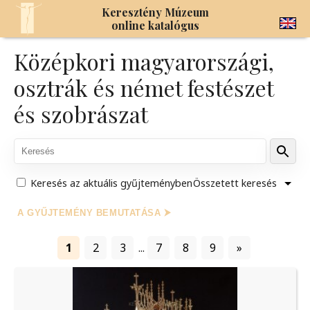
Keresztény Múzeum
online katalógus
Középkori magyarországi,
osztrák és német festészet
és szobrászat
Keresés az aktuális gyűjteményben
Összetett keresés
A GYŰJTEMÉNY BEMUTATÁSA ⮞
1
2
3
...
7
8
9
»