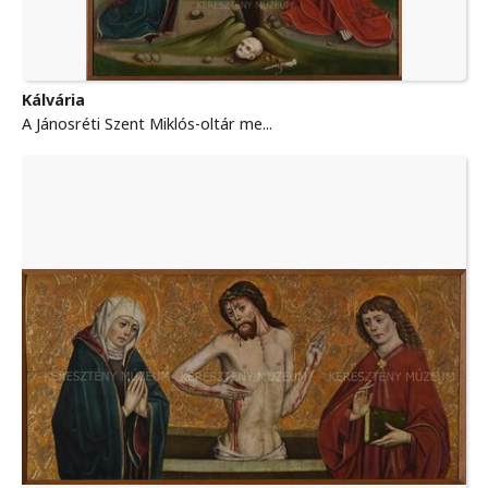
Kálvária
A Jánosréti Szent Miklós-oltár me...