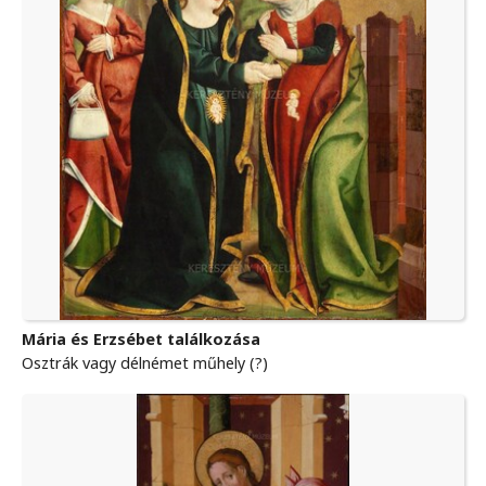
Mária és Erzsébet találkozása
Osztrák vagy délnémet műhely (?)