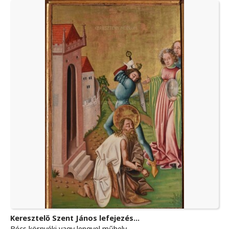
Keresztelő Szent János lefejezés...
Bécs környéki vagy lengyel műhely...