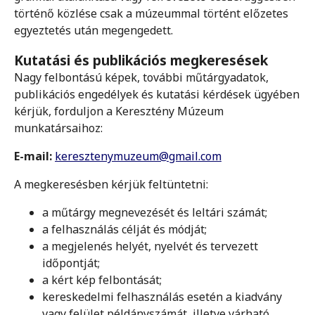
történő közlése csak a múzeummal történt előzetes
egyeztetés után megengedett.
Kutatási és publikációs megkeresések
Nagy felbontású képek, további műtárgyadatok,
publikációs engedélyek és kutatási kérdések ügyében
kérjük, forduljon a Keresztény Múzeum
munkatársaihoz:
E-mail:
keresztenymuzeum@gmail.com
A megkeresésben kérjük feltüntetni:
a műtárgy megnevezését és leltári számát;
a felhasználás célját és módját;
a megjelenés helyét, nyelvét és tervezett
időpontját;
a kért kép felbontását;
kereskedelmi felhasználás esetén a kiadvány
vagy felület példányszámát, illetve várható