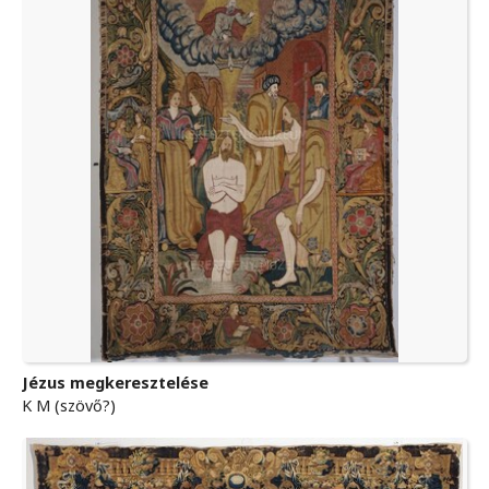
Jézus megkeresztelése
K M (szövő?)