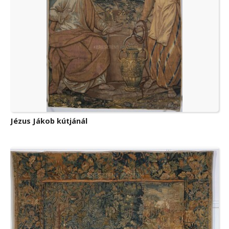
Jézus Jákob kútjánál