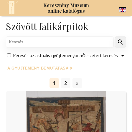
Keresztény Múzeum
online katalógus
Szövött falikárpitok
Keresés az aktuális gyűjteményben
Összetett keresés
A GYŰJTEMÉNY BEMUTATÁSA ⮞
1
2
»